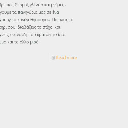
ρωποι, δεσμοί, γλέντια και μνήμες -
ίγουμε τα πανηγύρια μας σε ένα
χουργικό κυνήγι θησαυρού: Παίρνεις το
ήρι σου, διαβάζεις το στίχο, και
νεις εκείνον/η που κρατάει το ίδιο
μα και το άλλο μισό.
Read more