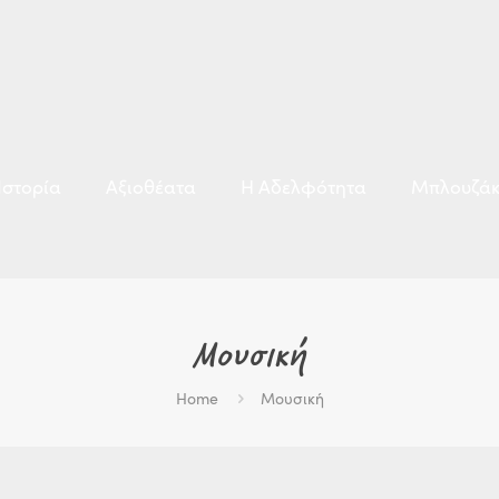
Ιστορία
Αξιοθέατα
Η Αδελφότητα
Μπλουζάκ
Μουσική
Home
Μουσική