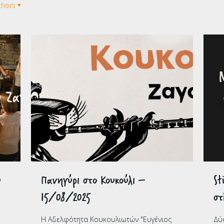
thors
υ
Πανηγύρι στο Κουκούλι –
St
15/08/2025
στ
Η Αδελφότητα Κουκουλιωτών "Ευγένιος
Δύ