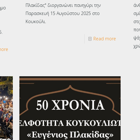
Πλακίδας" διοργανώνει πανηγύρι την
άνθ
ήμο
Παρασκευή 15 Αυγούστου 2025 στο
σμ
Κουκούλι.
στι
ποτ
5.
ψάχ
Read more
χρώ
more