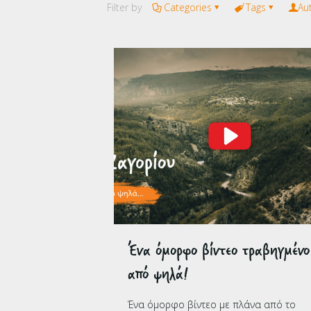
Filter by
Categories
Tags
Au
Ένα όμορφο βίντεο τραβηγμένο
από ψηλά!
Ένα όμορφο βίντεο με πλάνα από το