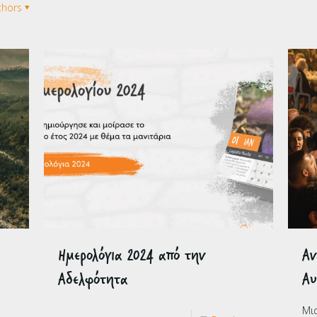
thors
Ημερολόγια 2024 από την
Αν
Αδελφότητα
Αυ
Μι