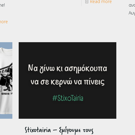
Read more
ne!
αν
Αυ
more
Stixotairia – Σμίγουμε τους