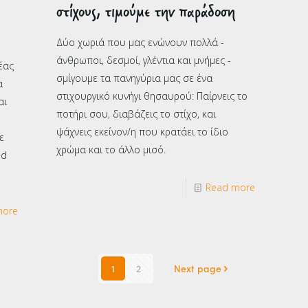
στίχους, τιμούμε την παράδοση
Δύο χωριά που μας ενώνουν πολλά -
άνθρωποι, δεσμοί, γλέντια και μνήμες -
έας
σμίγουμε τα πανηγύρια μας σε ένα
α
στιχουργικό κυνήγι θησαυρού: Παίρνεις το
αι
ποτήρι σου, διαβάζεις το στίχο, και
ψάχνεις εκείνον/η που κρατάει το ίδιο
ε
χρώμα και το άλλο μισό.
nd
Read more
more
1
2
Next page